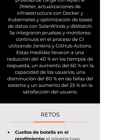
JMeter, actualizaciones de
infraestructura con Docker y
Kubernetes y optimización de bases
de datos con SolarWinds y dbWatch.
Se integraron pruebas y monitoreo
continuos en el proceso de CI
utilizando Jenkins y GitHub Actions.
Estas medidas llevaron a una
reducción del 40 % en los tiempos de
respuesta, un aumento del 60 % en la
capacidad de los usuarios, una
disminución del 80 % en las fallas del
sistema y un aumento del 25 % en la
satisfacción del usuario.
RETOS
Cuellos de botella en el 
rendimiento: 
el sistema tuvo 