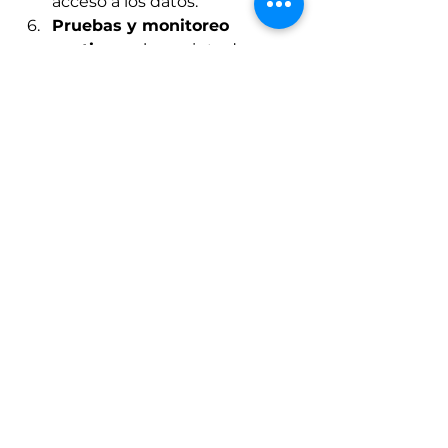
acceso a los datos.
Pruebas y monitoreo 
continuos:
 los scripts de 
prueba de rendimiento 
automatizados que usan 
Apache JMeter se integraron 
en el proceso de integración 
continua (CI) usando Jenkins 
y GitHub Actions, lo que 
permitió el monitoreo 
continuo y la detección 
inmediata de problemas de 
rendimiento.
Descargar caso de estudio
Hable con nuestros expertos