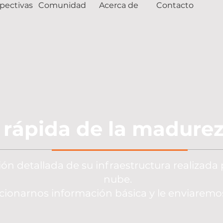
pectivas
Comunidad
Acerca de
Contacto
 rápida de la madurez
n detallada de su infraestructura realizada 
nube.
cionarnos información básica y le enviaremo