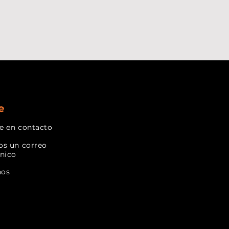
e
e en contacto
os un correo
ónico
nos