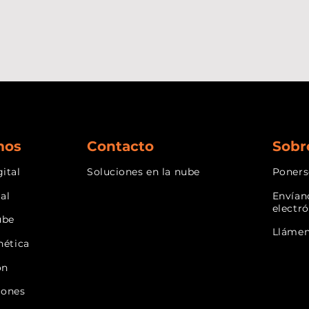
mos
Contacto
Sobr
ital
Soluciones en la nube
Poners
ial
Envían
electr
ube
Lláme
nética
ón
iones