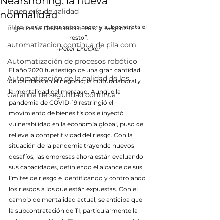
Nearshoring: la nueva
Ingeniería de calidad
normalidad
“
Haz lo que mejor sabes hacer y subcontrata el 
ingeniería de rendimiento y seguimi
resto
”.
automatización continua de pila com
-Peter Drucker
Automatización de procesos robótico
El año 2020 fue testigo de una gran cantidad 
Automatización de la calidad de los
de cambios en el negocio, la cultura laboral y 
la mentalidad del mercado. Aunque la 
Garantía de seguridad continua
pandemia de COVID-19 restringió el 
movimiento de bienes físicos e inyectó 
vulnerabilidad en la economía global, puso de 
relieve la competitividad del riesgo. Con la 
situación de la pandemia trayendo nuevos 
desafíos, las empresas ahora están evaluando 
sus capacidades, definiendo el alcance de sus 
límites de riesgo e identificando y controlando 
los riesgos a los que están expuestas. Con el 
cambio de mentalidad actual, se anticipa que 
la subcontratación de TI, particularmente la 