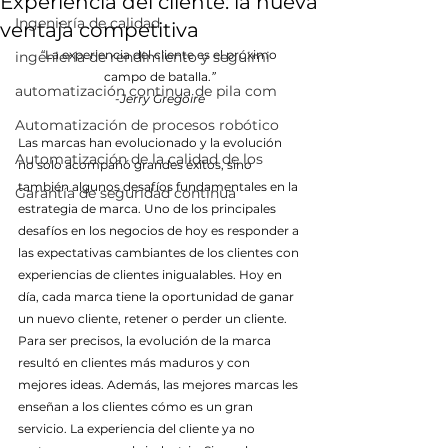
Experiencia del cliente: la nueva
Ingeniería de calidad
ventaja competitiva
“
La experiencia del cliente es el próximo 
ingeniería de rendimiento y seguimi
campo de batalla.
”
automatización continua de pila com
-Jerry Gregoire
Automatización de procesos robótico
Las marcas han evolucionado y la evolución 
Automatización de la calidad de los
no solo acompañó grandes éxitos, sino 
también algunos desafíos fundamentales en la 
Garantía de seguridad continua
estrategia de marca. Uno de los principales 
desafíos en los negocios de hoy es responder a 
las expectativas cambiantes de los clientes con 
experiencias de clientes inigualables. Hoy en 
día, cada marca tiene la oportunidad de ganar 
un nuevo cliente, retener o perder un cliente. 
Para ser precisos, la evolución de la marca 
resultó en clientes más maduros y con 
mejores ideas. Además, las mejores marcas les 
enseñan a los clientes cómo es un gran 
servicio. La experiencia del cliente ya no 