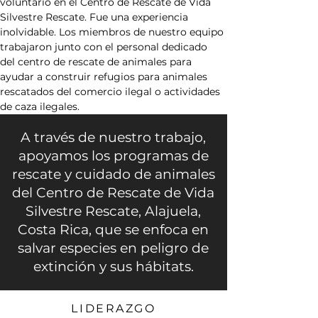
voluntario en el Centro de Rescate de Vida 
Silvestre Rescate. Fue una experiencia 
inolvidable. Los miembros de nuestro equipo 
trabajaron junto con el personal dedicado 
del centro de rescate de animales para 
ayudar a construir refugios para animales 
rescatados del comercio ilegal o actividades 
de caza ilegales.
A través de nuestro trabajo,
apoyamos los programas de
rescate y cuidado de animales
del Centro de Rescate de Vida
Silvestre Rescate, Alajuela,
Costa Rica, que se enfoca en
salvar especies en peligro de
extinción y sus hábitats.
LIDERAZGO