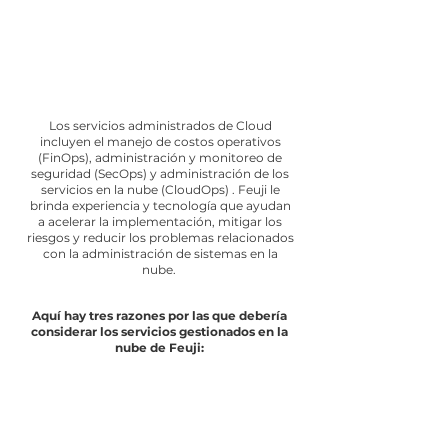
rápido
. Sin embargo, a las
organizaciones les resulta difícil
obtener beneficios de la nube debido
a las restricciones presupuestarias y la
falta de conocimiento técnico.
Los servicios administrados de Cloud
incluyen el manejo de costos operativos
(FinOps), administración y monitoreo de
seguridad (SecOps) y administración de los
servicios en la nube (CloudOps) . Feuji le
brinda experiencia y tecnología que ayudan
a acelerar la implementación, mitigar los
riesgos y reducir los problemas relacionados
con la administración de sistemas en la
nube.
Aquí hay tres razones por las que debería
considerar los servicios gestionados en la
nube de Feuji: