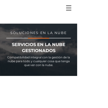
SOLUCIONES EN LA NUBE
SERVICIOS EN LA NUBE
GESTIONADOS
Compatibilidad integral con la gestión de la
nube para todo y cualquier cosa que tenga
que ver con la nube.
10x ↓ mantenimiento
McKinsey
informó que las empresas
que utilizan la nube pueden
comercializar nuevas
funcionalidades
hasta un 40 % más