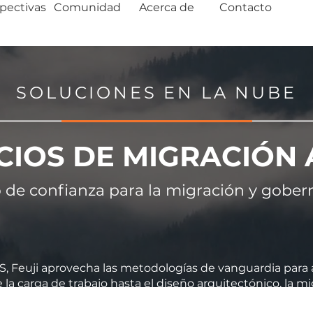
pectivas
Comunidad
Acerca de
Contacto
SOLUCIONES EN LA NUBE
CIOS DE MIGRACIÓN
io de confianza para la migración y gob
euji aprovecha las metodologías de vanguardia para agi
la carga de trabajo hasta el diseño arquitectónico, la mi
tros consultores certificados optimizan los entornos en l