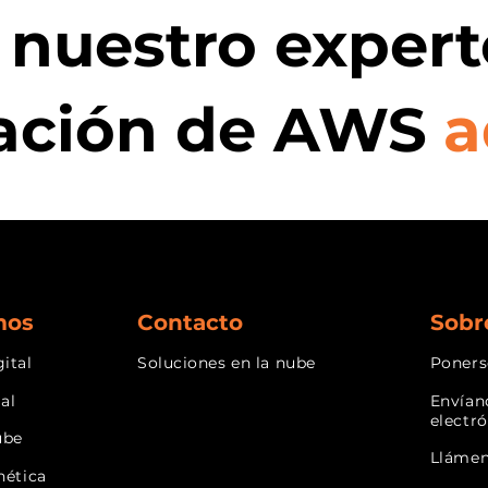
 nuestro expert
ación de AWS
a
mos
Contacto
Sobr
ital
Soluciones en la nube
Poners
ial
Envían
electr
ube
Lláme
nética