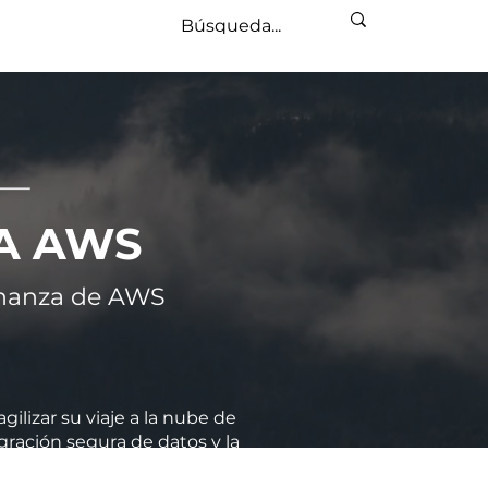
 A AWS
ernanza de AWS
lizar su viaje a la nube de
gración segura de datos y la
a nube. Con Feuji, garantice