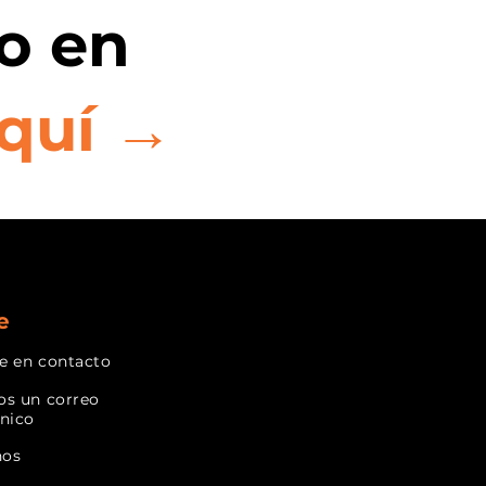
o en
quí →
e
e en contacto
os un correo
ónico
nos