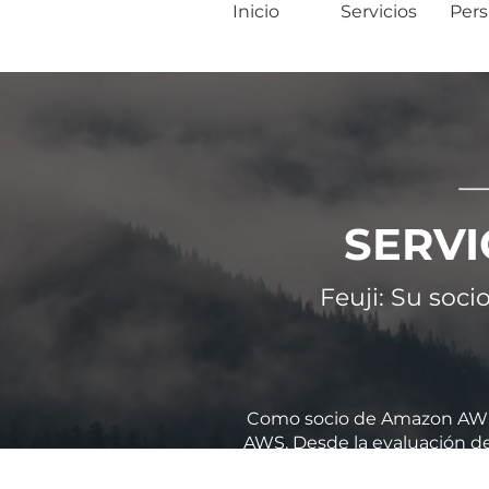
Inicio
Servicios
Pers
SERVI
Feuji: Su soc
Como socio de Amazon AWS, F
AWS. Desde la evaluación de 
validación del sistema, nues